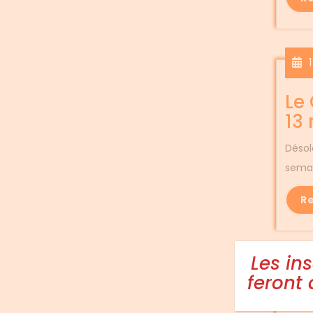
Le
13
Désol
semai
R
Les in
feront
Ab