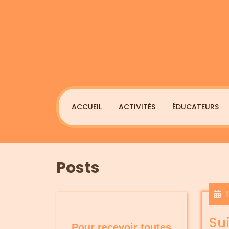
Skip
to
content
ACCUEIL
ACTIVITÉS
ÉDUCATEURS
Posts
Su
Pour recevoir toutes