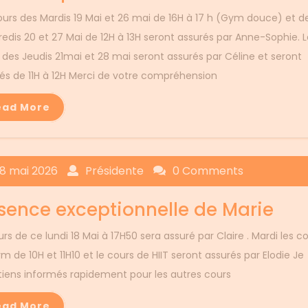
ours des Mardis 19 Mai et 26 mai de 16H à 17 h (Gym douce) et d
edis 20 et 27 Mai de 12H à 13H seront assurés par Anne-Sophie. L
 des Jeudis 21mai et 28 mai seront assurés par Céline et seront
és de 11H à 12H Merci de votre compréhension
ead More
18 mai 2026
Présidente
0 Comments
sence exceptionnelle de Marie
rs de ce lundi 18 Mai à 17H50 sera assuré par Claire . Mardi les c
m de 10H et 11H10 et le cours de HIIT seront assurés par Elodie Je
tiens informés rapidement pour les autres cours
ead More