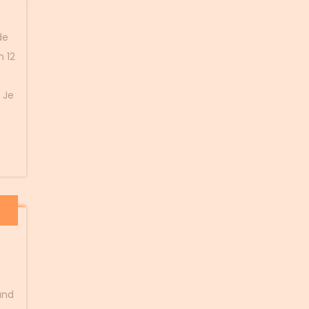
de
 12
 Je
and