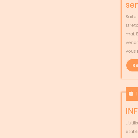
se
Suite
stret
mai. 
vendr
vous 
R
IN
L’util
établi