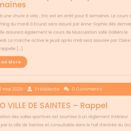
maines
 à une chute à vélo , Eric est en arrêt pour 6 semaines. Le cours 
ching du mardi à Ecurat sera assuré par Anne-Sophie dés demain
Elle assurera également le cours de Musculation salle Galliéni le
edi. La marche active le jeudi aprés midi sera assurée par Claire.
rappelle […]
ead More
11 mai 2026
Présidente
0 Comments
FO VILLE DE SAINTES – Rappel
isation des salles sportives est soumise à un règlement intérieur
 par la ville de Saintes et consultable dans le hall d’entrée du Gr