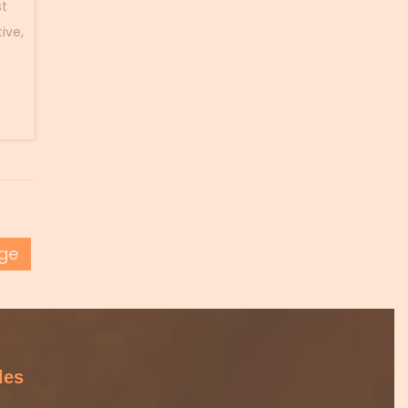
st
ive,
ge
les