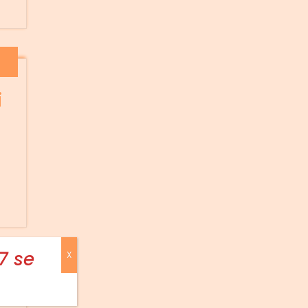
i
7 se
X