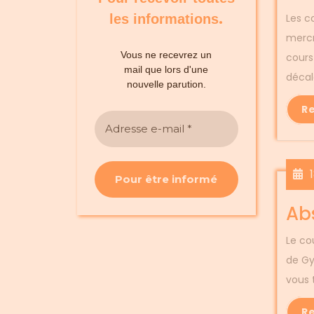
.
les informations
Les c
mercr
Vous ne recevrez un
cours
mail que lors d'une
décal
nouvelle parution.
R
Ab
Le cou
de Gy
vous 
R