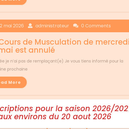
12 mai 2026
administrateur
0 Comments
 Cours de Musculation de mercred
 mai est annulé
ée je n’ai pas de remplaçant(e) Je vous tiens informé pour la
ne prochaine
ead More
scriptions pour la saison 2026/202
11 mai 2026
administrateur
0 Comments
 aux environs du 20 aout 2026
sence d’Eric pour quelques