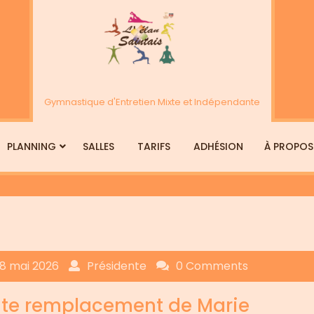
Se
for
ÉLAN SAINTAIS
Gymnastique d'Entretien Mixte et Indépendante
PLANNING
SALLES
TARIFS
ADHÉSION
À PROPOS
18 mai 2026
Présidente
0 Comments
ite remplacement de Marie