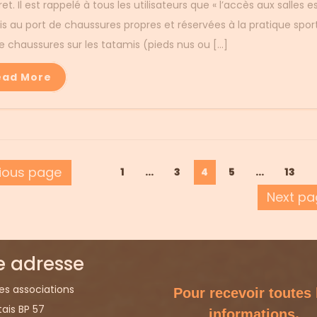
t. Il est rappelé à tous les utilisateurs que « l’accès aux salles e
s au port de chaussures propres et réservées à la pratique sport
e chaussures sur les tatamis (pieds nus ou […]
ead More
ination
ious page
Page
Page
Page
Page
Page
1
…
3
4
5
…
13
Next pa
lications
e adresse
es associations
Pour recevoir toutes 
tais BP 57
.
informations