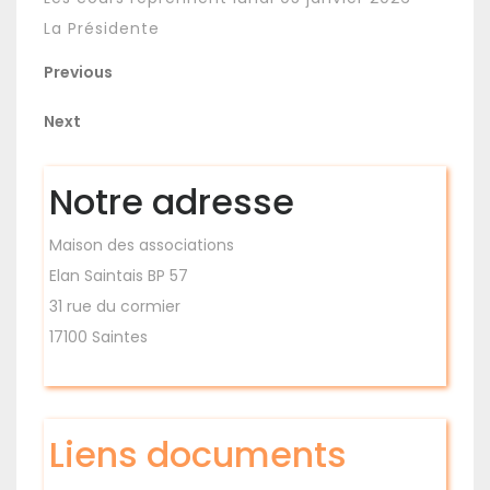
La Présidente
Navigation
Previous
Previous
Post
de
Next
Next
l’article
Post
Notre adresse
Maison des associations
Elan Saintais BP 57
31 rue du cormier
17100 Saintes
Liens documents