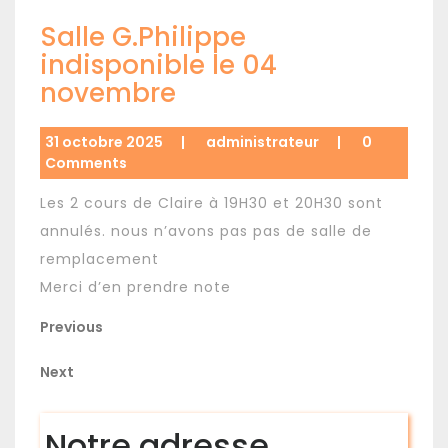
Salle G.Philippe
indisponible le 04
novembre
31 octobre 2025
|
administrateur
|
0
Comments
Les 2 cours de Claire à 19H30 et 20H30 sont
annulés. nous n’avons pas pas de salle de
remplacement
Merci d’en prendre note
Navigation
Previous
Previous
Post
de
Next
Next
l’article
Post
Notre adresse